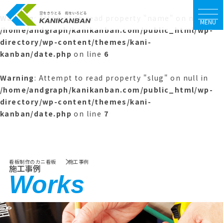
Warning
: Attempt to read property "name" on null in
MENU
/home/andgraph/kanikanban.com/public_html/wp-
directory/wp-content/themes/kani-
kanban/date.php
on line
6
Warning
: Attempt to read property "slug" on null in
/home/andgraph/kanikanban.com/public_html/wp-
directory/wp-content/themes/kani-
kanban/date.php
on line
7
看板制作のカニ看板
施工事例
施工事例
Works