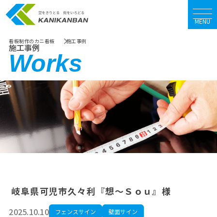
MENU
看板制作のカニ看板
施工事例
施工事例
Works
岐阜県可児市久々利『想～Ｓｏｕ』様
2025.10.10
フェンスサイン
壁面サイン